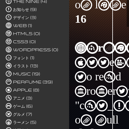
on line
The Nine (4)
お知らせ (9)
16
デザイン (3)
Web (1)
HTML5 (0)
CSS3 (0)
Warni
WordPress (0)
フォント (1)
Attem
イラスト (13)
to read
Music (19)
Perfume (39)
propert
Apple (8)
アニメ (3)
"cat_I
ゲーム (6)
グルメ (7)
on null
ラーメン (5)