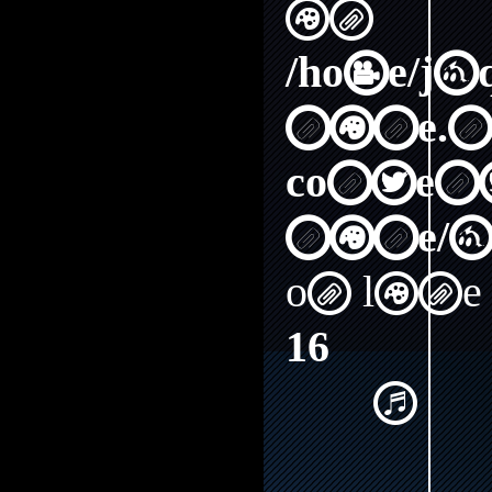
in
/home/j
nine.n
content
nine/a
on line
16