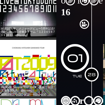
on line
16
結成10周年、メジャーデビュー5周年記念!
Perfume LIVE@東京ドーム『 1 2 3 4 5 6 7
8 9 10 11』 [Blu-ray]
徳間ジャパンコミュニケーションズ
(2013-08-14)
売り上げランキング: 360
01
28
Tue
Perfume Second Tour 2009『直角二等辺
三角形TOUR』 [Blu-ray]
徳間ジャパンコミュニケーションズ
(2013-08-14)
Warni
売り上げランキング: 584