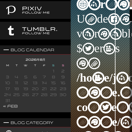
Warni
Undefi
variabl
$terms
Blog Calendar
in
2026年8月
M
T
W
T
F
S
S
1
2
/home/j
3
4
5
6
7
8
9
10
11
12
13
14
15
16
nine.n
17
18
19
20
21
22
23
24
25
26
27
28
29
30
31
content
« Feb
nine/a
Blog Category