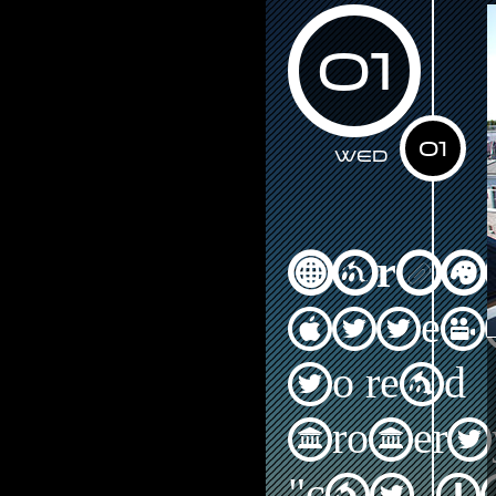
01
01
Wed
Warni
Attem
to read
propert
"cat_I