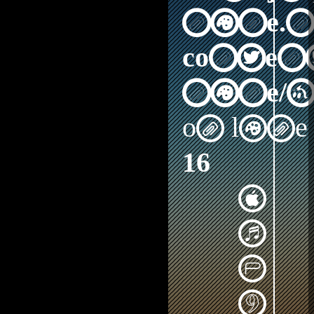
nine.n
content
nine/a
on line
16