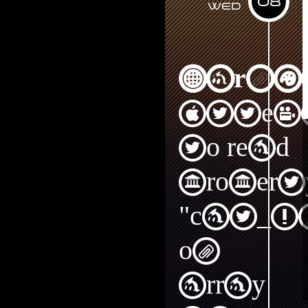
08
Wed
Warni
Attem
to read
propert
"cat_I
on
array