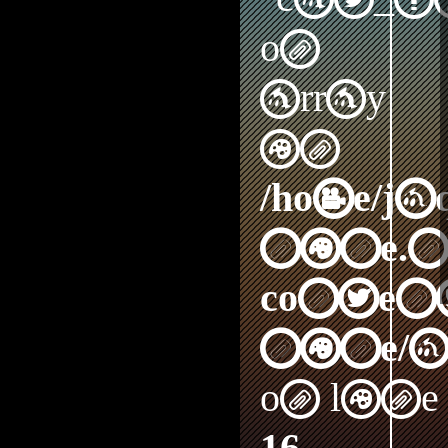
on
array
in
/home/j
nine.n
content
nine/a
on line