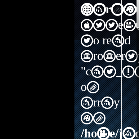
Warni
Attem
to read
propert
"cat_I
on
array
in
/home/j