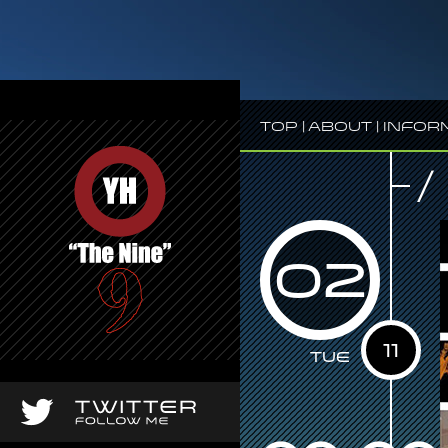
Top
|
About
|
Infor
/
02
11
Tue