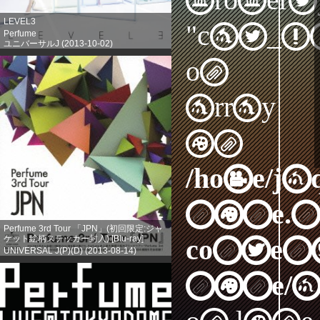
propert
LEVEL3
"cat_I
Perfume
ユニバーサルJ (2013-10-02)
売り上げランキング: 203
on
array
in
/home/j
nine.n
Perfume 3rd Tour 「JPN」(初回限定:ジャ
ケット絵柄ステッカー封入) [Blu-ray]
content
UNIVERSAL J(P)(D) (2013-08-14)
売り上げランキング: 386
nine/a