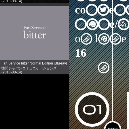
(2013-08-14)
売り上げランキング: 758
content
nine/a
on line
16
Fan Service bitter Normal Edition [Blu-ray]
徳間ジャパンコミュニケーションズ
(2013-08-14)
売り上げランキング: 891
01