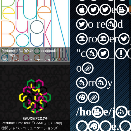
Attem
to read
propert
"cat_I
Perfume『BUDOUKaaaaaaaaaaN!!!!!』
[Blu-ray]
徳間ジャパンコミュニケーションズ
(2013-08-14)
on
売り上げランキング: 524
array
in
/home/j
nine.n
Perfume First Tour『GAME』 [Blu-ray]
徳間ジャパンコミュニケーションズ