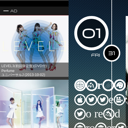
Ad
01
31
Fri
LEVEL3(初回限定盤)(DVD付)
Perfume
ユニバーサルJ (2013-10-02)
売り上げランキング: 1
Warni
Attem
to read