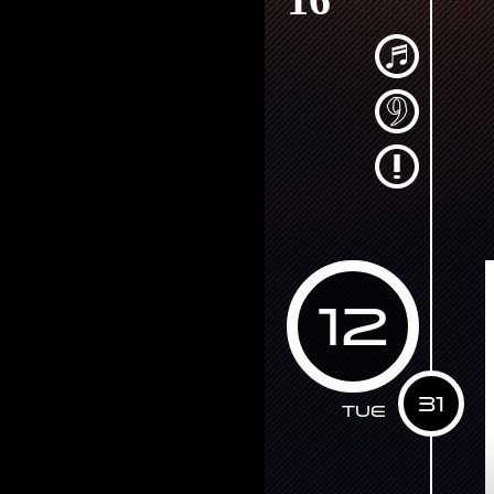
16
12
31
Tue