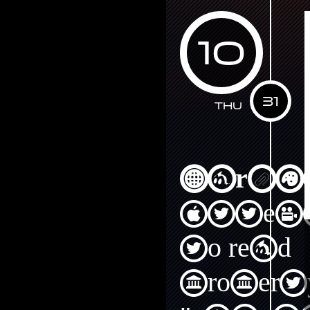
10
31
Thu
Warni
Attem
to read
propert