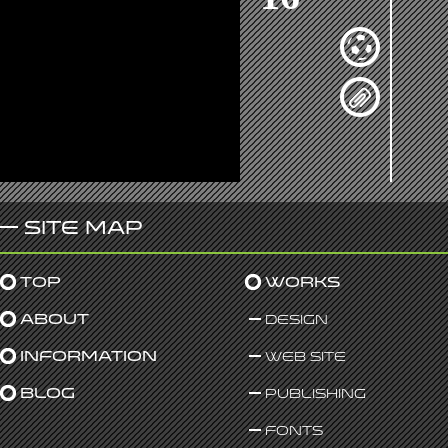
Site Map
Top
Works
About
Design
Information
Web Site
Blog
Publishing
Fonts