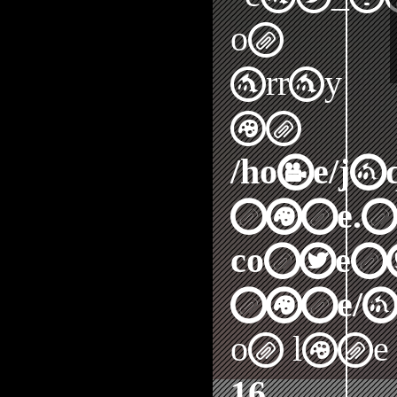
on
array
in
/home/j
nine.n
content
nine/a
on line
16