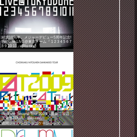
結成10周年、メジャーデビュー5周年記念!
Perfume LIVE@東京ドーム『 1 2 3 4 5 6 7
8 9 10 11』 [Blu-ray]
徳間ジャパンコミュニケーションズ
(2013-08-14)
売り上げランキング: 360
Perfume Second Tour 2009『直角二等辺
三角形TOUR』 [Blu-ray]
徳間ジャパンコミュニケーションズ
(2013-08-14)
売り上げランキング: 584