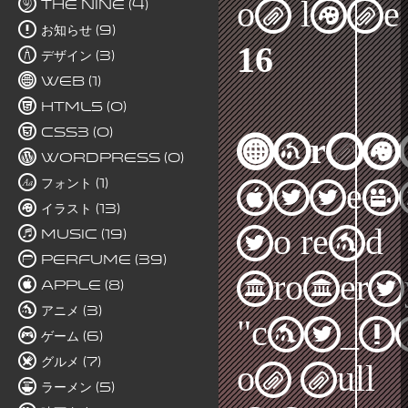
on line
The Nine (4)
お知らせ (9)
16
デザイン (3)
Web (1)
HTML5 (0)
CSS3 (0)
Warni
WordPress (0)
フォント (1)
Attem
イラスト (13)
to read
Music (19)
Perfume (39)
propert
Apple (8)
アニメ (3)
"cat_I
ゲーム (6)
グルメ (7)
on null
ラーメン (5)