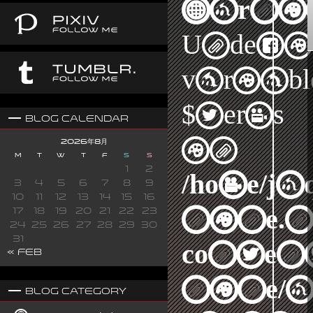
Warni
Undefi
variabl
$terms
Blog Calendar
in
2026年8月
M
T
W
T
F
S
S
1
2
/home/j
3
4
5
6
7
8
9
10
11
12
13
14
15
16
nine.n
17
18
19
20
21
22
23
24
25
26
27
28
29
30
31
content
« Feb
nine/a
Blog Category