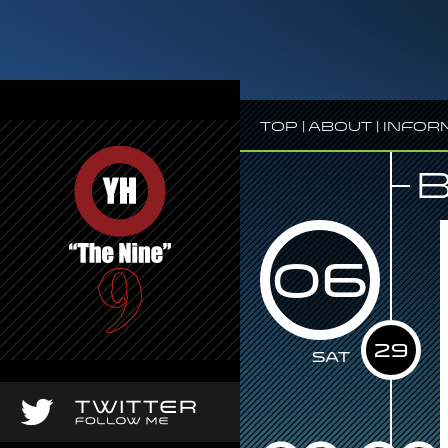
Top
|
About
|
Infor
06
29
Sat