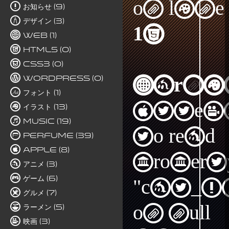
on line
お知らせ (9)
デザイン (3)
15
Web (1)
HTML5 (0)
CSS3 (0)
WordPress (0)
Warni
フォント (1)
Attem
イラスト (13)
Music (19)
to read
Perfume (39)
Apple (8)
propert
アニメ (3)
ゲーム (6)
"cat_I
グルメ (7)
on null
ラーメン (5)
映画 (3)