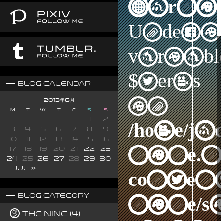
Warni
Undefi
variabl
$terms
Blog Calendar
in
2013年6月
M
T
W
T
F
S
S
1
2
/home/j
3
4
5
6
7
8
9
10
11
12
13
14
15
16
nine.n
17
18
19
20
21
22
23
24
25
26
27
28
29
30
Jul »
content
Blog Category
nine/s
The Nine (4)