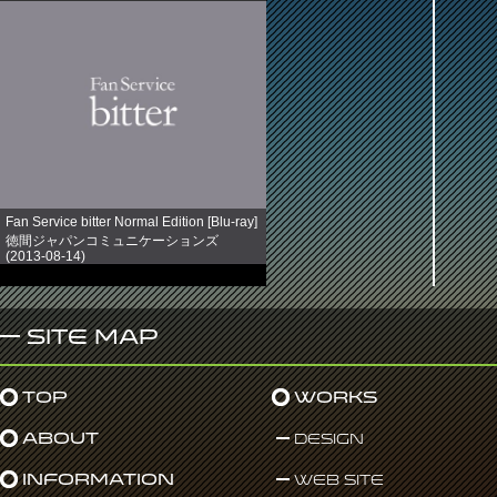
Fan Service bitter Normal Edition [Blu-ray]
徳間ジャパンコミュニケーションズ
(2013-08-14)
売り上げランキング: 891
Site Map
Top
Works
About
Design
Information
Web Site