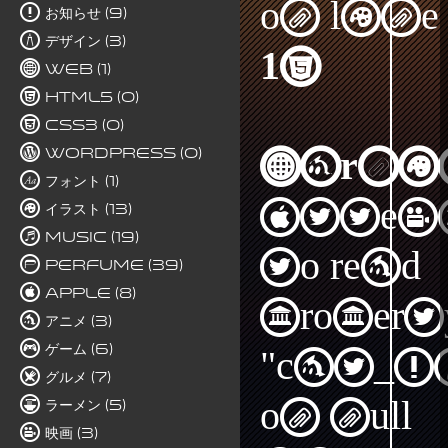
on line
お知らせ (9)
デザイン (3)
15
Web (1)
HTML5 (0)
CSS3 (0)
WordPress (0)
Warni
フォント (1)
Attem
イラスト (13)
Music (19)
to read
Perfume (39)
Apple (8)
propert
アニメ (3)
ゲーム (6)
"cat_I
グルメ (7)
on null
ラーメン (5)
映画 (3)