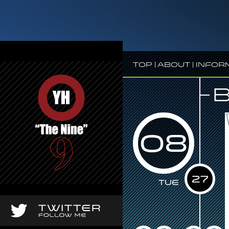
Top
|
About
|
Infor
08
27
Tue