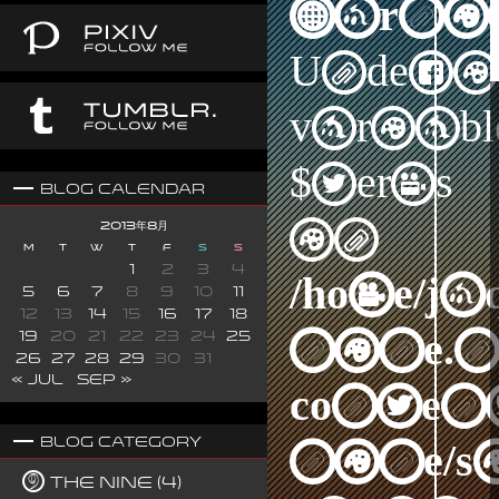
Warni
Undefi
variabl
$terms
Blog Calendar
in
2013年8月
M
T
W
T
F
S
S
1
2
3
4
/home/j
5
6
7
8
9
10
11
12
13
14
15
16
17
18
nine.n
19
20
21
22
23
24
25
26
27
28
29
30
31
« Jul
Sep »
content
Blog Category
nine/s
The Nine (4)