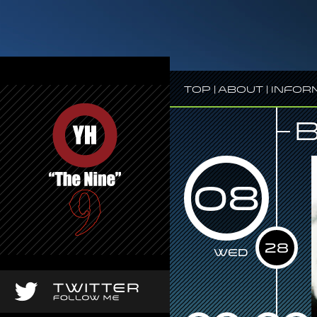
Top
|
About
|
Infor
08
28
Wed