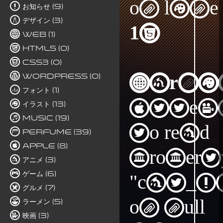
on line
お知らせ (9)
デザイン (3)
15
Web (1)
HTML5 (0)
CSS3 (0)
WordPress (0)
Warni
フォント (1)
Attem
イラスト (13)
Music (19)
to read
Perfume (39)
Apple (8)
propert
アニメ (3)
ゲーム (6)
"cat_I
グルメ (7)
on null
ラーメン (5)
映画 (3)