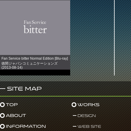
Fan Service bitter Normal Edition [Blu-ray]
徳間ジャパンコミュニケーションズ
(2013-08-14)
売り上げランキング: 891
Site Map
Top
Works
About
Design
Information
Web Site