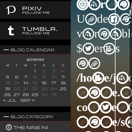
Warni
Undefi
variabl
$terms
Blog Calendar
in
2013年8月
M
T
W
T
F
S
S
1
2
3
4
/home/j
5
6
7
8
9
10
11
12
13
14
15
16
17
18
nine.n
19
20
21
22
23
24
25
26
27
28
29
30
31
« Jul
Sep »
content
Blog Category
nine/s
The Nine (4)