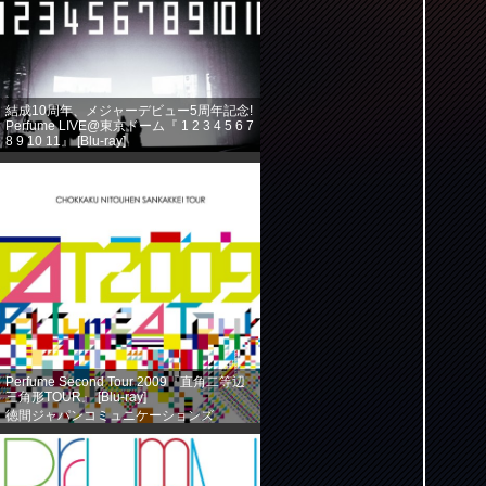
結成10周年、メジャーデビュー5周年記念!
Perfume LIVE@東京ドーム『 1 2 3 4 5 6 7
8 9 10 11』 [Blu-ray]
徳間ジャパンコミュニケーションズ
(2013-08-14)
売り上げランキング: 360
Perfume Second Tour 2009『直角二等辺
三角形TOUR』 [Blu-ray]
徳間ジャパンコミュニケーションズ
(2013-08-14)
売り上げランキング: 584