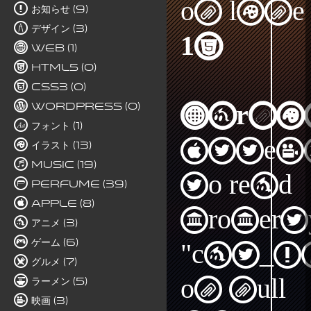
on line
お知らせ (9)
デザイン (3)
15
Web (1)
HTML5 (0)
CSS3 (0)
WordPress (0)
Warni
フォント (1)
Attem
イラスト (13)
Music (19)
to read
Perfume (39)
Apple (8)
propert
アニメ (3)
ゲーム (6)
"cat_I
グルメ (7)
on null
ラーメン (5)
映画 (3)