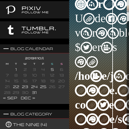
Warni
Undefi
variabl
$terms
Blog Calendar
in
2013年10月
M
T
W
T
F
S
S
1
2
3
4
5
6
/home/j
7
8
9
10
11
12
13
14
15
16
17
18
19
20
nine.n
21
22
23
24
25
26
27
28
29
30
31
« Sep
Dec »
content
Blog Category
nine/s
The Nine (4)