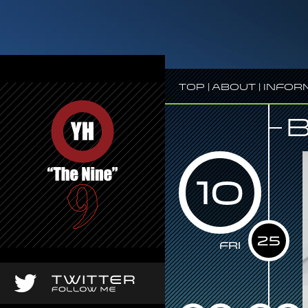
Top
|
About
|
Infor
10
25
Fri