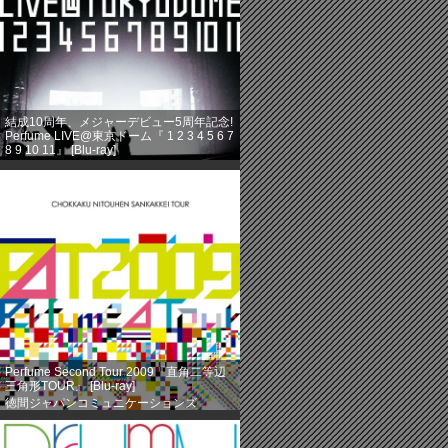
結成10周年、メジャーデビュー5周年記念!
Perfume LIVE@東京ドーム『 1 2 3 4 5 6 7
8 9 10 11』 [Blu-ray]
徳間ジャパンコミュニケーションズ
(2013-08-14)
売り上げランキング: 360
Perfume Second Tour 2009『直角二等辺
三角形TOUR』 [Blu-ray]
徳間ジャパンコミュニケーションズ
(2013-08-14)
売り上げランキング: 584