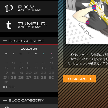
Blog Calendar
2026年8月
M
T
W
T
F
S
S
JPNツアーで、各会場にて
1
2
今ツアーのグッズはどれも
た。ゆかちゃんが変態丈すぎる
3
4
5
6
7
8
9
10
11
12
13
14
15
16
17
18
19
20
21
22
23
24
25
26
27
28
29
30
<< Newer
31
« Feb
Blog Category