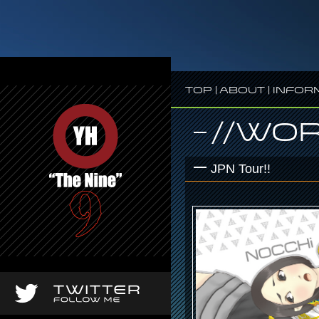
Top
|
About
|
Infor
//Wo
JPN Tour!!