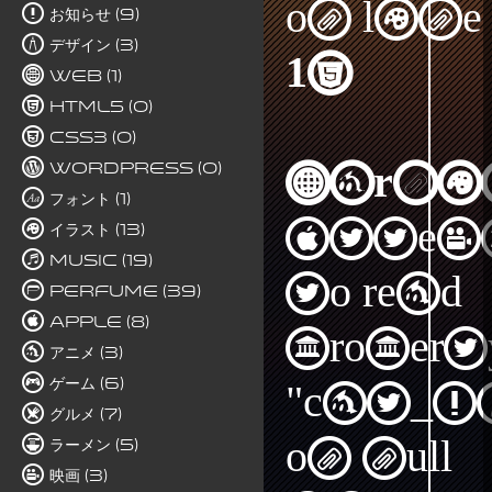
on line
お知らせ (9)
デザイン (3)
15
Web (1)
HTML5 (0)
CSS3 (0)
WordPress (0)
Warni
フォント (1)
Attem
イラスト (13)
Music (19)
to read
Perfume (39)
Apple (8)
propert
アニメ (3)
ゲーム (6)
"cat_I
グルメ (7)
on null
ラーメン (5)
映画 (3)