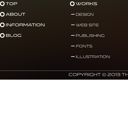
Top
Works
About
Design
Information
Web Site
Blog
Publishing
Fonts
Illustration
Copyright © 2013 T