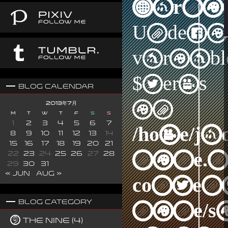
Warni
Undefi
variabl
$terms
Blog Calendar
in
2013年7月
M
T
W
T
F
S
S
1
2
3
4
5
6
7
/home/j
8
9
10
11
12
13
14
15
16
17
18
19
20
21
nine.n
22
23
24
25
26
27
28
29
30
31
« Jun
Aug »
content
Blog Category
nine/s
The Nine (4)