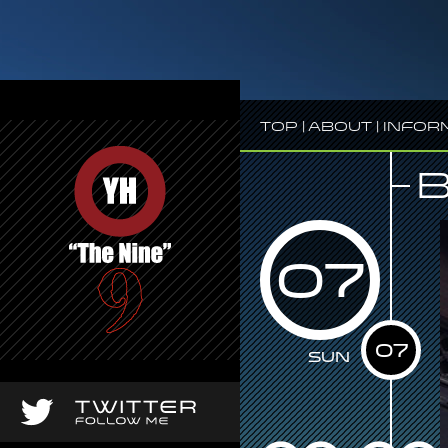
Top
|
About
|
Infor
07
07
Sun