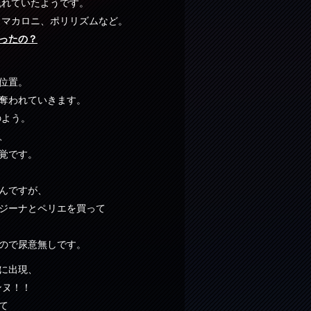
も流れていたようです。
rld、マカロニ、ポリリズムなど。
買ったの？
、
位置。
奪われていきます。
のよう。
、
覚です。
んですが、
ジーナとペリエを買って
ので尿意無しです。
に出現、
ェンヌ！！
て