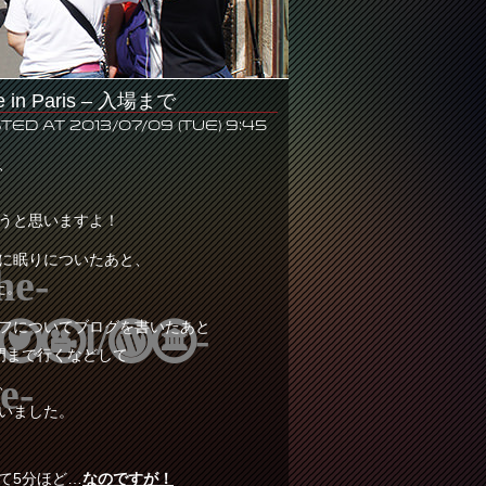
ve in Paris – 入場まで
ted at 2013/07/09 (Tue) 9:45
、
うと思いますよ！
に眠りについたあと、
e-
た。
のオフについてブログを書いたあと
html/wp-
旋門まで行くなどして
e-
、
いました。
て5分ほど…
なのですが！