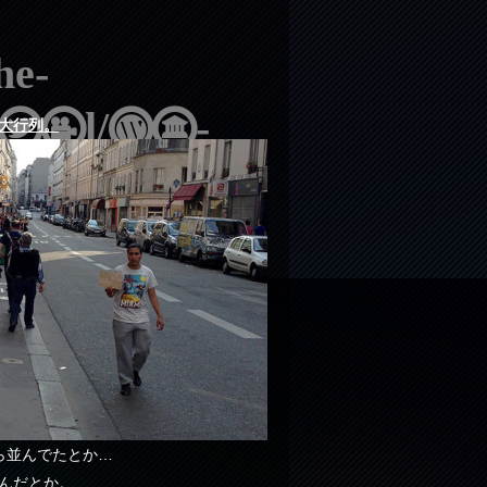
e-
html/wp-
大行列。
e-
ら並んでたとか…
んだとか。