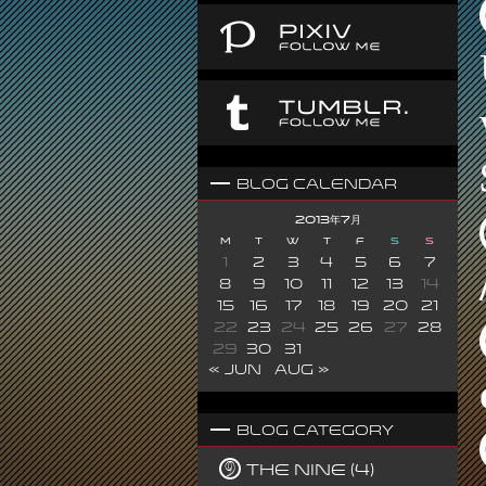
Blog Calendar
2013年7月
M
T
W
T
F
S
S
1
2
3
4
5
6
7
8
9
10
11
12
13
14
15
16
17
18
19
20
21
22
23
24
25
26
27
28
29
30
31
« Jun
Aug »
Blog Category
The Nine (4)