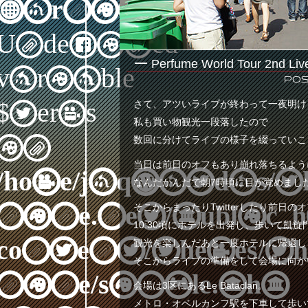
Warning
:
Undefined
Perfume World Tour 2nd Li
variable
Pos
さて、アツいライブが終わって一夜明け
$terms
私も買い物観光一段落したので
in
数回に分けてライブの様子を綴っていこ
当日は前日のオフもあり崩れ落ちるよう
/home/jaqwatdas/th
なんだかんだで朝7時頃に目が覚めまし
そこからまったりTwitterしたり前日
nine.net/public_
10:30頃にホテルを出発し、歩いて凱
content/themes/th
観光を楽しんだあと一度ホテルに帰還し
そこからライブの準備をして会場に向か
nine/single.php
会場は3区にあるLe Bataclan。
メトロ・オベルカンフ駅を下車して歩い