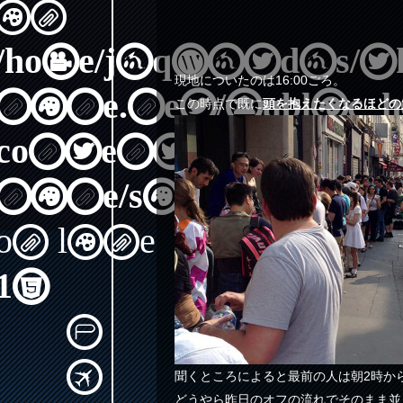
in
/home/jaqwatdas/th
現地についたのは16:00ごろ。
nine.net/public_
この時点で既に
頭を抱えたくなるほどの
content/themes/th
nine/single.php
on line
15
聞くところによると最前の人は朝2時か
どうやら昨日のオフの流れでそのまま並