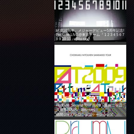
結成10周年、メジャーデビュー5周年記念!
Perfume LIVE@東京ドーム『 1 2 3 4 5 6 7
8 9 10 11』 [Blu-ray]
徳間ジャパンコミュニケーションズ
(2013-08-14)
売り上げランキング: 360
Perfume Second Tour 2009『直角二等辺
三角形TOUR』 [Blu-ray]
徳間ジャパンコミュニケーションズ
(2013-08-14)
売り上げランキング: 584