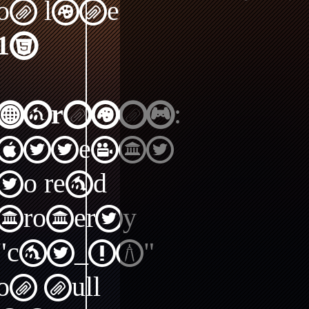
on line
15
Warning
:
Attempt
to read
property
"cat_ID"
on null