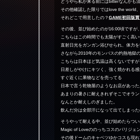
どうやら私が来る前にはbitterなんか
その他確認した限りではlove the wo
それどこで用意したの？
GAME初回版
その後、並び始めたのが16:00頃ですが
こちらはこの時間でも太陽がすごく高い
直射日光をガンガン浴びせられ、体力を
さながら2010年のモンバスの灼熱地獄
こちらは日本ほど気温は高くないですが
日差しがやけにキツく、強く焼かれる感
すぐ近くに果物などを売ってる
日本で言う乾物屋のようなお店があった
あまりの暑さに耐えきれずそこでオラン
なんとか耐えしのぎました。
飲んだ分は全部汗になって出てしまった
そうやって耐える中、並び始めたらつい
Magic of Loveののっちコスのパリジ
その後ドームのキャベツゆかコスも現れ