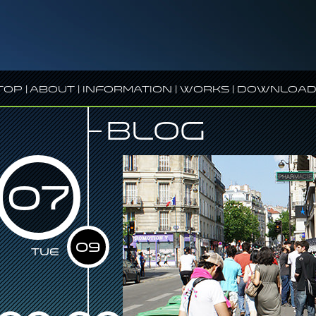
Top
|
About
|
Information
|
Works
|
Download
Blog
07
09
Tue