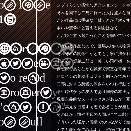
on line
ジブリらしい痛快なアクションシーンや
それを期待して見に行った人は盛大な肩
15
この作品には明確な「敵」とか「対立す
争いや競争のと言える側面はなく、
ただひたすら起こったことを描いていく
Warning
:
そういう作品なので、登場人物の人物像
それぞれの関係性がとても丁寧に描かれ
Attempt
主人公・堀越二郎は「美しい飛行機」を
夢想家でありながら誠実で実直な青年で
to read
ヒロインの菜穂子は明るく朗らかであり
二郎に対する慈愛の深さをいつも行動で
property
学生時代からの友人であり同僚の本庄は
現実主義的なストイックさがあるが、互
"cat_ID"
同じ高見を目指す同志であることが感じ
そのほか上司や周辺の人間が全て二郎と
on null
そういった暖かい感情でのつながりで進
とても爽やかで心地よく、誰かに対する