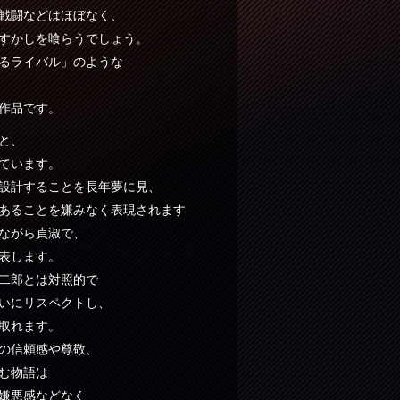
戦闘などはほぼなく、
すかしを喰らうでしょう。
るライバル」のような
作品です。
と、
ています。
設計することを長年夢に見、
あることを嫌みなく表現されます
ながら貞淑で、
表します。
二郎とは対照的で
いにリスペクトし、
取れます。
の信頼感や尊敬、
む物語は
嫌悪感などなく