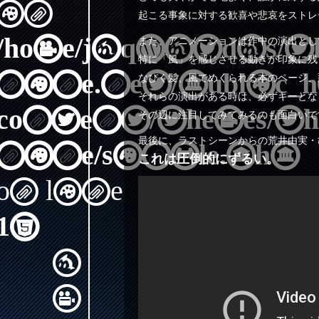
in
起こる事象に対する歓喜や悲哀をストレ
/home/jaqwatdas/th
また、アニメーションは作中の演出とし
特に「風」を感じさせる動きが印象に残
nine.net/public_
なびく髪、風でめくられる本のページ、
それらの演出がある時は、必ずキーとな
content/themes/th
その辺に注目してみてみるのも面白いで
最後に、ラストシーンからの荒井由実・
nine/single.php
これは圧倒的にずるい。
on line
15