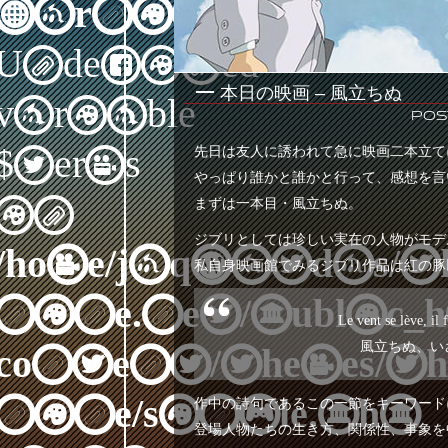
Warning
:
Undefined
本日の映画 – 風立ちぬ
variable
Post
先日は友人に誘われて急に映画二本立て
$terms
やっぱり誰かと誰かと行って、感想を言
in
まずは一本目・風立ちぬ。
ジブリとしては珍しい実在の人物がモデ
/home/jaqwatdas/th
私自身映画館でみるジブリ作品は紅の豚
nine.net/public_
Le vent se lève, il 
風立ちぬ、い
content/themes/th
nine/single.php
作中の詩句であるこの一節をキーワード
登場人物たちの生き方、関係性、事象を