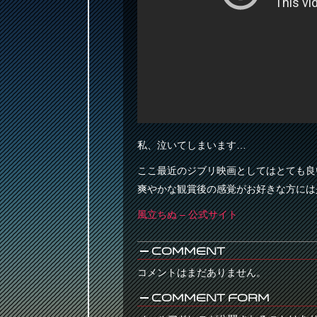
私、泣いてしまいます…
ここ最近のジブリ映画としてはとても良
爽やかな観賞後の感覚がお好きな方には
風立ちぬ – 公式サイト
Comment
コメントはまだありません。
Comment Form