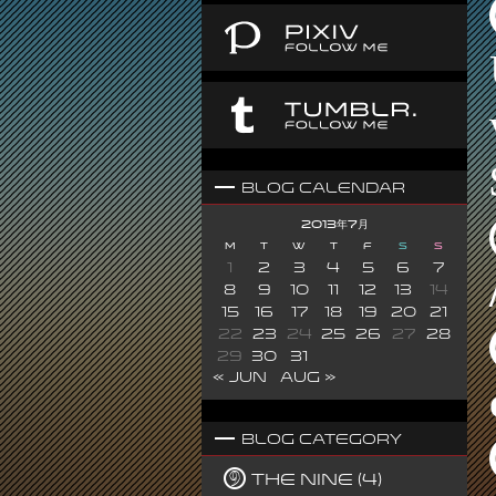
Blog Calendar
2013年7月
M
T
W
T
F
S
S
1
2
3
4
5
6
7
8
9
10
11
12
13
14
15
16
17
18
19
20
21
22
23
24
25
26
27
28
29
30
31
« Jun
Aug »
Blog Category
The Nine (4)