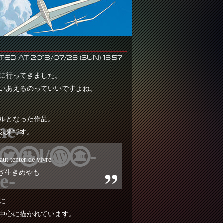
ed at 2013/07/28 (Sun) 18:57
に行ってきました。
いあえるのっていいですよね。
ルとなった作品。
e-
以来です。
html/wp-
faut tenter de vivre
ざ生きめやも
e-
に
中心に描かれています。