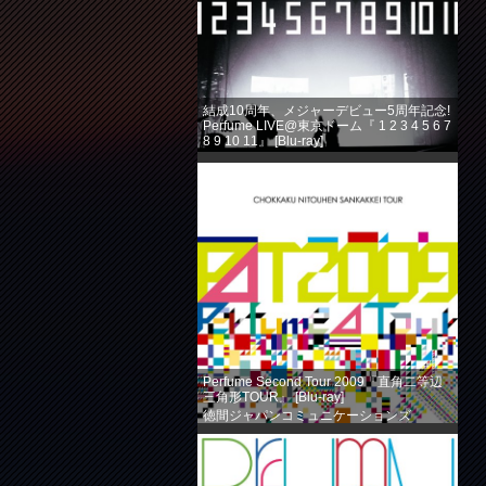
結成10周年、メジャーデビュー5周年記念!
Perfume LIVE@東京ドーム『 1 2 3 4 5 6 7
8 9 10 11』 [Blu-ray]
徳間ジャパンコミュニケーションズ
(2013-08-14)
売り上げランキング: 360
Perfume Second Tour 2009『直角二等辺
三角形TOUR』 [Blu-ray]
徳間ジャパンコミュニケーションズ
(2013-08-14)
売り上げランキング: 584