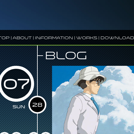
Top
|
About
|
Information
|
Works
|
Download
Blog
07
28
Sun