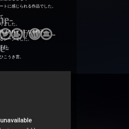
ートに感じられる作品でした。
e-
て、
りました。
html/wp-
飛ばされそうになる帽子…
るシーンでした。
e-
すね。
ひこうき雲。