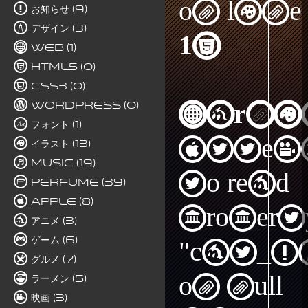
on line
お知らせ (9)
デザイン (3)
15
Web (1)
HTML5 (0)
CSS3 (0)
WordPress (0)
Warni
フォント (1)
Attem
イラスト (13)
Music (19)
to read
Perfume (39)
Apple (8)
propert
アニメ (3)
ゲーム (6)
"cat_I
グルメ (7)
on null
ラーメン (5)
映画 (3)