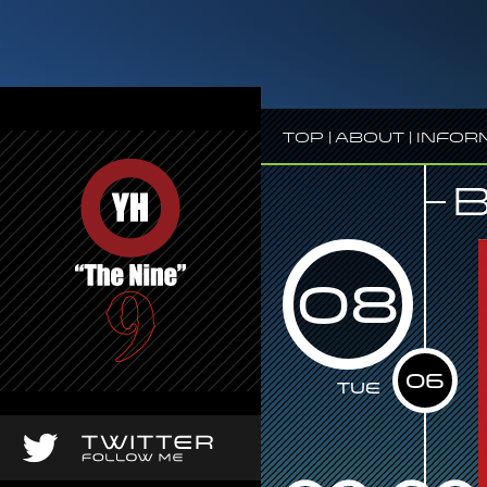
Top
|
About
|
Infor
08
06
Tue