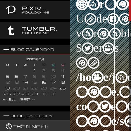
Warni
Undefi
variabl
$terms
Blog Calendar
in
2013年8月
M
T
W
T
F
S
S
1
2
3
4
/home/j
5
6
7
8
9
10
11
12
13
14
15
16
17
18
nine.n
19
20
21
22
23
24
25
26
27
28
29
30
31
« Jul
Sep »
content
Blog Category
nine/s
The Nine (4)