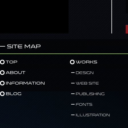
Site Map
Top
Works
About
Design
Information
Web Site
Blog
Publishing
Fonts
Illustration